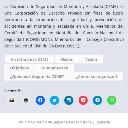
La Comisión de Seguridad en Montaña y Escalada (CSME) es
una Corporación de Derecho Privado sin fines de lucro,
dedicada a la promoción de seguridad y prevención de
accidentes en montaña y escalada en Chile. Miembros del
Comité de Seguridad en Montaña del Consejo Nacional de
Seguridad (CONSEMON). Miembros del Consejo Consultivo
de la Sociedad Civil de ONEMI (COSOC).
Historia de la CSME
Misión
Visión
Objetivos
Fundamentos
¿Quiénes integran la CSME?
¿Cómo se organizan?
Compartir:
Haz
Haz
Haz
Haz
Haz
Haz
Haz
Haz
clic
clic
clic
clic
clic
clic
clic
clic
para
para
para
para
para
para
para
para
enviar
imprimir
compartir
compartir
compartir
compartir
compartir
compart
un
(Se
en
en
en
en
en
en
enlace
abre
Facebook
Twitter
LinkedIn
Pocket
Telegram
WhatsA
por
en
(Se
(Se
(Se
(Se
(Se
(Se
2017 © Comisión de Seguridad en Montaña y Escalada
correo
una
abre
abre
abre
abre
abre
abre