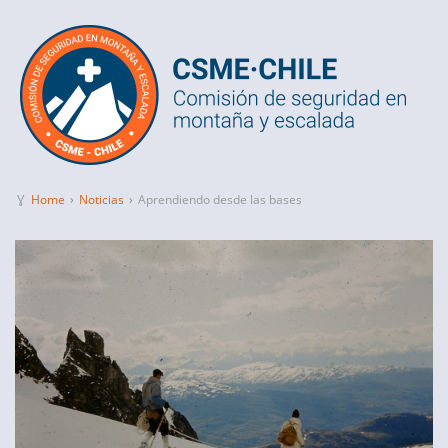
Ɣ
Home
›
Noticias
›
Aprendiendo desde las bases